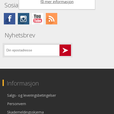
få mer informasjon
Sosiale medier
Nyhetsbrev
Informasjon
Salgs- og leveringsbetingelser
Personvern
Skademeldingsskjema