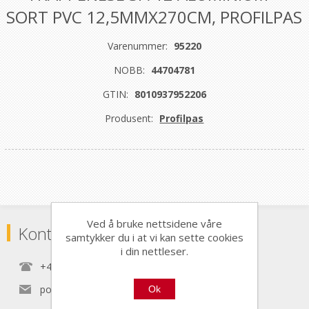
SORT PVC 12,5MMX270CM, PROFILPAS
Varenummer:
95220
NOBB:
44704781
GTIN:
8010937952206
Produsent:
Profilpas
Ved å bruke nettsidene våre
Kontaktinformasjon
samtykker du i at vi kan sette cookies
i din nettleser.
+47 22 30 40 70
post@nordictools.no
Ok