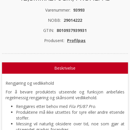
Varenummer:
93993
NOBB:
29014222
GTIN:
8010937939931
Produsent:
Profilpas
Beskrivelse
Rengjøring og vedlikehold
For å bevare produktets utseende og funksjon anbefales
regelmessig rengjøring og skånsomt vedlikehold.
Rengjøres etter behov med
Fila PS/87 Pro
.
Produktene må ikke utsettes for syre eller andre etsende
stoffer.
Messing vil naturlig oksidere over tid, noe som gjør at
utseendet gradvis forandres.