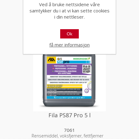
Ved å bruke nettsidene våre
7060
samtykker du i at vi kan sette cookies
Rensemiddel, voksfjerner, fettfjerner
i din nettleser.
Ok
få mer informasjon
Fila PS87 Pro 5 l
7061
Rensemiddel, voksfjerner, fettfjerner