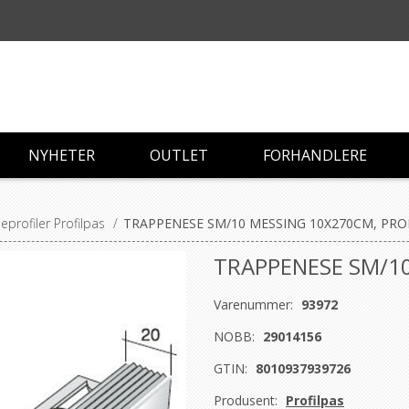
NYHETER
OUTLET
FORHANDLERE
profiler Profilpas
/
TRAPPENESE SM/10 MESSING 10X270CM, PRO
TRAPPENESE SM/10
Varenummer:
93972
NOBB:
29014156
GTIN:
8010937939726
Produsent:
Profilpas