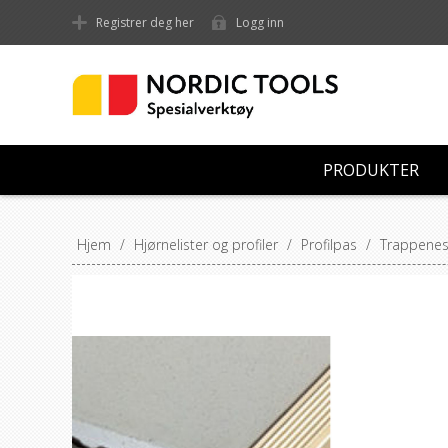
Registrer deg her
Logg inn
PRODUKTER
Hjem
/
Hjørnelister og profiler
/
Profilpas
/
Trappenese