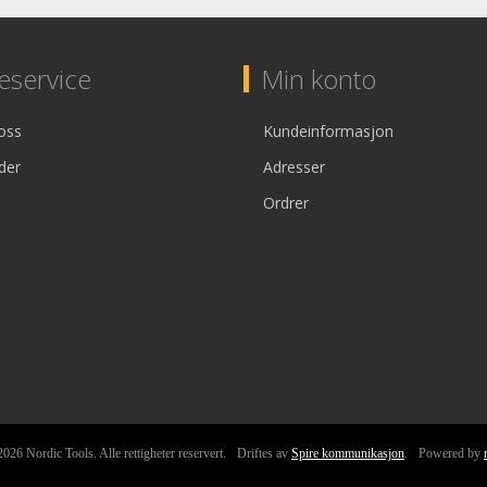
service
Min konto
oss
Kundeinformasjon
der
Adresser
Ordrer
026 Nordic Tools. Alle rettigheter reservert.
Driftes av
Spire kommunikasjon
.
Powered by