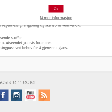
Ok
få mer informasjon
s regelmessig rengjøring og skånsomt vedlikehold.
sende stoffer.
r at utseendet gradvis forandres.
ingpuss ved behov for å gjenvinne glans.
Sosiale medier