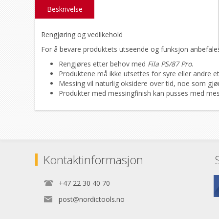
Beskrivelse
Rengjøring og vedlikehold
For å bevare produktets utseende og funksjon anbefale
Rengjøres etter behov med
Fila PS/87 Pro
.
Produktene må ikke utsettes for syre eller andre et
Messing vil naturlig oksidere over tid, noe som gjø
Produkter med messingfinish kan pusses med mess
Kontaktinformasjon
+47 22 30 40 70
post@nordictools.no