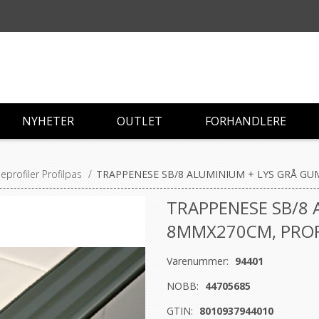
NYHETER
OUTLET
FORHANDLERE
profiler Profilpas
/
TRAPPENESE SB/8 ALUMINIUM + LYS GRÅ G
TRAPPENESE SB/8 
8MMX270CM, PROF
Varenummer:
94401
NOBB:
44705685
GTIN:
8010937944010