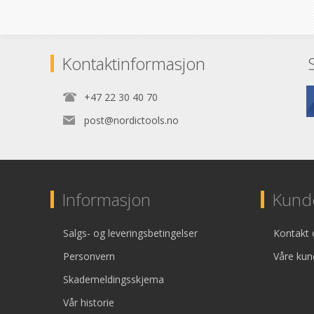
Kontaktinformasjon
+47 22 30 40 70
post@nordictools.no
Informasjon
Kunde
Salgs- og leveringsbetingelser
Kontakt 
Personvern
Våre kun
Skademeldingsskjema
Vår historie