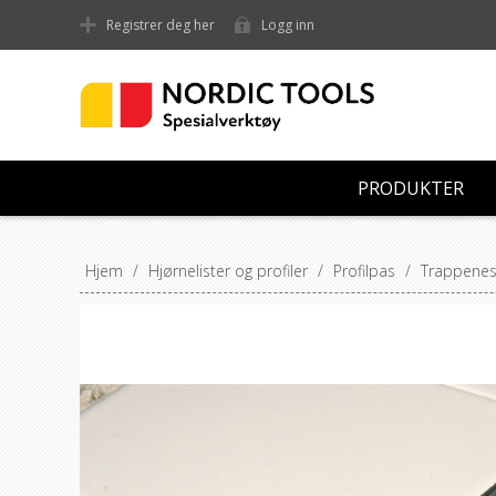
Registrer deg her
Logg inn
PRODUKTER
Hjem
/
Hjørnelister og profiler
/
Profilpas
/
Trappenese