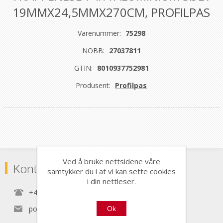
19MMX24,5MMX270CM, PROFILPAS
Varenummer:
75298
NOBB:
27037811
GTIN:
8010937752981
Produsent:
Profilpas
Ved å bruke nettsidene våre
Kontaktinformasjon
samtykker du i at vi kan sette cookies
i din nettleser.
+47 22 30 40 70
post@nordictools.no
Ok