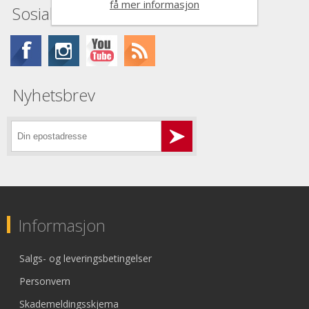
få mer informasjon
Sosiale medier
Nyhetsbrev
Informasjon
Salgs- og leveringsbetingelser
Personvern
Skademeldingsskjema