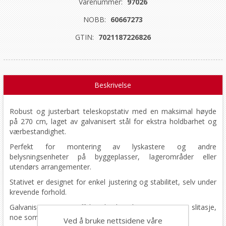
Varenummer:
97026
NOBB:
60667273
GTIN:
7021187226826
Beskrivelse
Robust og justerbart teleskopstativ med en maksimal høyde
på 270 cm, laget av galvanisert stål for ekstra holdbarhet og
værbestandighet.
Perfekt for montering av lyskastere og andre
belysningsenheter på byggeplasser, lagerområder eller
utendørs arrangementer.
Stativet er designet for enkel justering og stabilitet, selv under
krevende forhold.
Galvaniseringen gir effektiv beskyttelse mot rust og slitasje,
noe som sikrer lang levetid og pålitelig ytelse.
Ved å bruke nettsidene våre