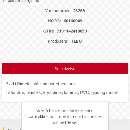
10 pkk multisagblad
Varenummer:
23269
NOBB:
60160049
GTIN:
7391142418659
Produsent:
TEBO
Beskrivelse
Blad i Bimetal stål som gir et rent snitt.
Til hardtre, plastikk, kryssfiner, laminat, PVC, gips og metall.
Ved å bruke nettsidene våre
samtykker du i at vi kan sette cookies
i din nettleser.