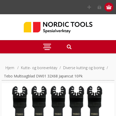
Hjem
/
Kutte- og boreverktøy
/
Diverse kutting og boring
/
Tebo Multisagblad DW01 32X68 Japancut 10Pk