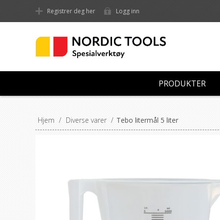
Registrer deg her
Logg inn
PRODUKTER
Hjem
/
Diverse varer
/
Tebo litermål 5 liter