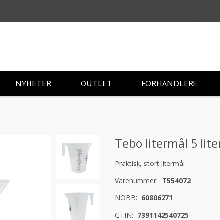
NYHETER
OUTLET
FORHANDLERE
Tebo litermål 5 lite
Praktisk, stort litermål
Varenummer:
T554072
NOBB:
60806271
GTIN:
7391142540725