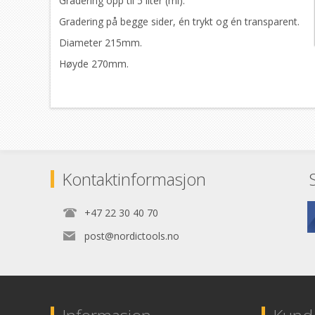
Gradering opp til 5 liter (ml).
Gradering på begge sider, én trykt og én transparent.
Diameter 215mm.
Høyde 270mm.
Kontaktinformasjon
+47 22 30 40 70
post@nordictools.no