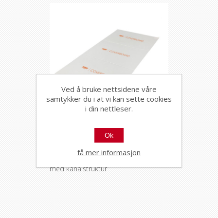
Ved å bruke nettsidene våre
samtykker du i at vi kan sette cookies
i din nettleser.
Tebo kanalplast coverboard
Ok
120x240cm
9553
få mer informasjon
Lett støtdempende beskyttelsesplast
med kanalstruktur