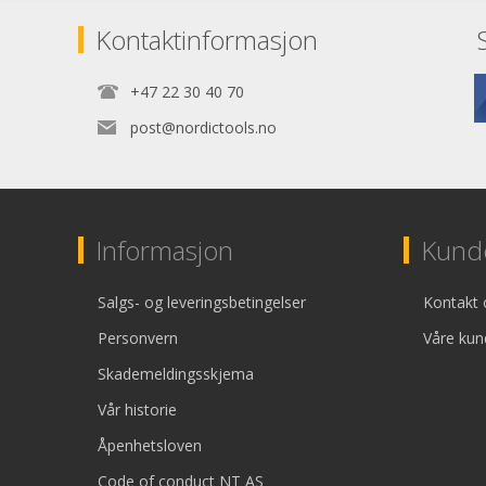
Kontaktinformasjon
+47 22 30 40 70
post@nordictools.no
Informasjon
Kunde
Salgs- og leveringsbetingelser
Kontakt 
Personvern
Våre kun
Skademeldingsskjema
Vår historie
Åpenhetsloven
Code of conduct NT AS