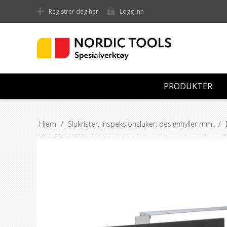
Registrer deg her
Logg inn
PRODUKTER
Hjem
/
Slukrister, inspeksjonsluker, designhyller mm.
/