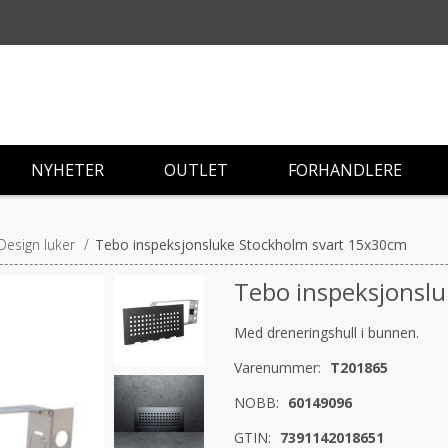
NYHETER
OUTLET
FORHANDLERE
Design luker
/
Tebo inspeksjonsluke Stockholm svart 15x30cm
Tebo inspeksjonsl
Med dreneringshull i bunnen.
Varenummer:
T201865
NOBB:
60149096
GTIN:
7391142018651