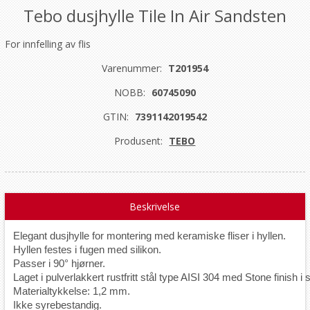
Tebo dusjhylle Tile In Air Sandsten
For innfelling av flis
Varenummer:
T201954
NOBB:
60745090
GTIN:
7391142019542
Produsent:
TEBO
Beskrivelse
Elegant dusjhylle for montering med keramiske fliser i hyllen. 
Hyllen festes i fugen med silikon. 
Passer i 90° hjørner. 
Laget i pulverlakkert rustfritt stål type AISI 304 med Stone finish i
Materialtykkelse: 1,2 mm. 
Ikke syrebestandig.
