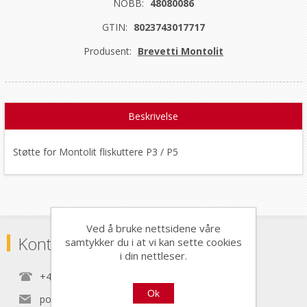
NOBB:
48080086
GTIN:
8023743017717
Produsent:
Brevetti Montolit
Beskrivelse
Støtte for Montolit fliskuttere P3 / P5
Ved å bruke nettsidene våre
Kontaktinformasjon
samtykker du i at vi kan sette cookies
i din nettleser.
+47 22 30 40 70
Ok
post@nordictools.no