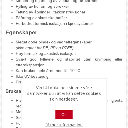
Montering og tetting av vindus- og dørkarmer
Fylling av hulrom og sprekker
Tetting av åpninger i takkonstruksjoner
Påføring av akustiske baffler
Forbedret termisk isolasjon i kjølesystemer
Egenskaper
Meget gode binde- og vedheftegenskaper
(ikke egnet for PE, PP og PTFE)
Høy termisk og akustisk isolasjon
Svært god fyllevne og stabilitet uten krymping eller
etterekspansjon
Kan brukes hele året, ned til –10 °C
Ikke UV-bestandig
Freonfritt – skånsomt for miljøet
Ved å bruke nettsidene våre
Bruksanvisning
samtykker du i at vi kan sette cookies
i din nettleser.
Rist boksen godt i minst 20 sekunder, og gjenta
regelmessig under bruk
Monter pistolen på adapteren
Ok
Sørg for rene, støv- og fettfrie overflater
Fukt underlaget lett før påføring
få mer informasjon