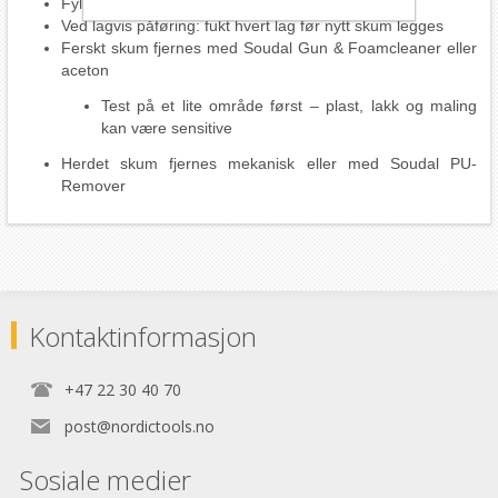
Fyll hulrom maks 65 %, da skummet ekspanderer
Ved lagvis påføring: fukt hvert lag før nytt skum legges
Ferskt skum fjernes med Soudal Gun & Foamcleaner eller
aceton
Test på et lite område først – plast, lakk og maling
kan være sensitive
Herdet skum fjernes mekanisk eller med Soudal PU-
Remover
Kontaktinformasjon
+47 22 30 40 70
post@nordictools.no
Sosiale medier