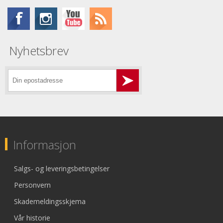
Nyhetsbrev
Informasjon
Salgs- og leveringsbetingelser
Personvern
Skademeldingsskjema
Vår historie