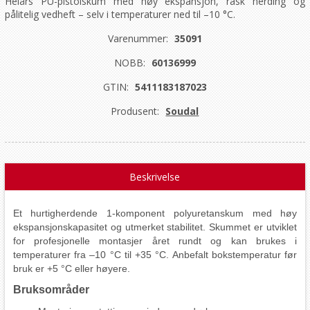
Helårs PU-pistolskum med høy ekspansjon, rask herding og
pålitelig vedheft – selv i temperaturer ned til –10 °C.
Varenummer:
35091
NOBB:
60136999
GTIN:
5411183187023
Produsent:
Soudal
Beskrivelse
Et hurtigherdende 1-komponent polyuretanskum med høy
ekspansjonskapasitet og utmerket stabilitet. Skummet er utviklet
for profesjonelle montasjer året rundt og kan brukes i
temperaturer fra –10 °C til +35 °C. Anbefalt bokstemperatur før
bruk er +5 °C eller høyere.
Bruksområder