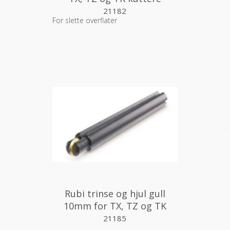
21182
For slette overflater
Rubi trinse og hjul gull
10mm for TX, TZ og TK
kuttere
21185