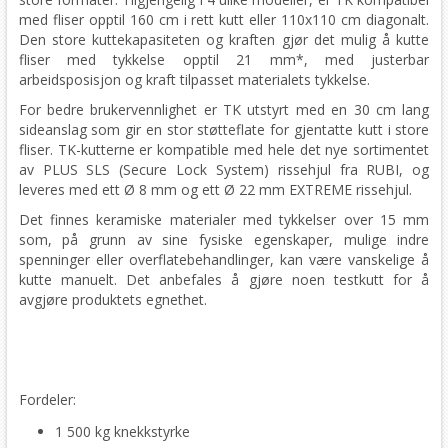
med fliser opptil 160 cm i rett kutt eller 110x110 cm diagonalt.
Den store kuttekapasiteten og kraften gjør det mulig å kutte
fliser med tykkelse opptil 21 mm*, med justerbar
arbeidsposisjon og kraft tilpasset materialets tykkelse.
For bedre brukervennlighet er TK utstyrt med en 30 cm lang
sideanslag som gir en stor støtteflate for gjentatte kutt i store
fliser. TK-kutterne er kompatible med hele det nye sortimentet
av PLUS SLS (Secure Lock System) rissehjul fra RUBI, og
leveres med ett Ø 8 mm og ett Ø 22 mm EXTREME rissehjul.
Det finnes keramiske materialer med tykkelser over 15 mm
som, på grunn av sine fysiske egenskaper, mulige indre
spenninger eller overflatebehandlinger, kan være vanskelige å
kutte manuelt. Det anbefales å gjøre noen testkutt for å
avgjøre produktets egnethet.
Fordeler:
1 500 kg knekkstyrke