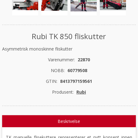
Rubi TK 850 fliskutter
Asymmetrisk monoskinne fliskutter
Varenummer:
22870
NOBB:
60779508
GTIN:
8413797159561
Produsent:
Rubi
Beskrivelse
TK manuelle flisekuttere representerer et nytt konsept innen