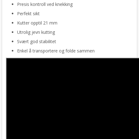
Presis kontroll ved knekking
Perfekt sikt
Kutter opptil 21 mm
Utrolig jevn kutting
Svært god stabilitet
Enkel å transportere og folde sammen