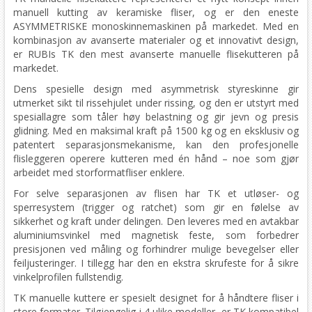
manuell kutting av keramiske fliser, og er den eneste
ASYMMETRISKE monoskinnemaskinen på markedet. Med en
kombinasjon av avanserte materialer og et innovativt design,
er RUBIs TK den mest avanserte manuelle flisekutteren på
markedet.
Dens spesielle design med asymmetrisk styreskinne gir
utmerket sikt til rissehjulet under rissing, og den er utstyrt med
spesiallagre som tåler høy belastning og gir jevn og presis
glidning. Med en maksimal kraft på 1500 kg og en eksklusiv og
patentert separasjonsmekanisme, kan den profesjonelle
flisleggeren operere kutteren med én hånd – noe som gjør
arbeidet med storformatfliser enklere.
For selve separasjonen av flisen har TK et utløser- og
sperresystem (trigger og ratchet) som gir en følelse av
sikkerhet og kraft under delingen. Den leveres med en avtakbar
aluminiumsvinkel med magnetisk feste, som forbedrer
presisjonen ved måling og forhindrer mulige bevegelser eller
feiljusteringer. I tillegg har den en ekstra skrufeste for å sikre
vinkelprofilen fullstendig.
TK manuelle kuttere er spesielt designet for å håndtere fliser i
store formater. Tilgjengelig i 4 ulike modeller, er TK kompatibel