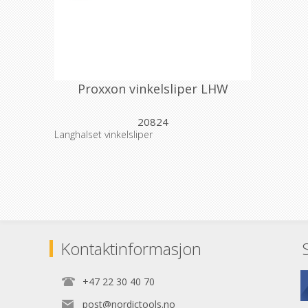
Proxxon vinkelsliper LHW
20824
Langhalset vinkelsliper
Kontaktinformasjon
+47 22 30 40 70
post@nordictools.no