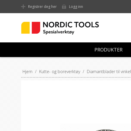
Registrer deg her
Logg inn
PRODUKTER
Hjem
/
Kutte- og boreverktøy
/
Diamantblader til vinkel