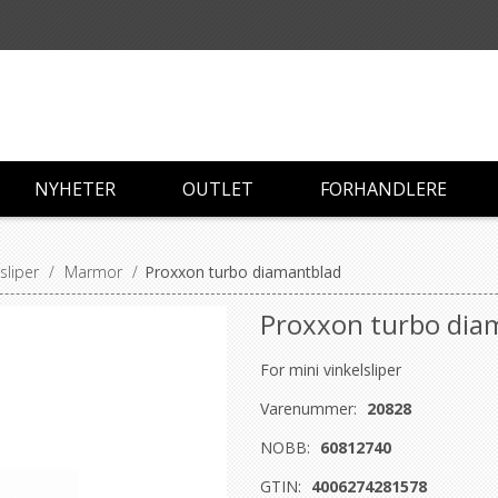
NYHETER
OUTLET
FORHANDLERE
sliper
/
Marmor
/
Proxxon turbo diamantblad
Proxxon turbo dia
For mini vinkelsliper
Varenummer:
20828
NOBB:
60812740
GTIN:
4006274281578