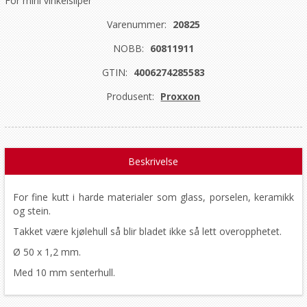
For mini vinkelsliper
Varenummer:
20825
NOBB:
60811911
GTIN:
4006274285583
Produsent:
Proxxon
Beskrivelse
For fine kutt i harde materialer som glass, porselen, keramikk
og stein.
Takket være kjølehull så blir bladet ikke så lett overopphetet.
Ø 50 x 1,2 mm.
Med 10 mm senterhull.