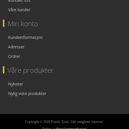
Kontakt oss
Våre kunder
Min konto
Kundeinformasjon
Adresser
Ordrer
Våre produkter
Nyheter
Nylig viste produkter
Copyright © 2026 Nordic Tools. Alle rettigheter reservert.
Driftes av
Spire kommunikasjon
.