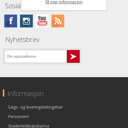
få mer informasjon
Sosiale medier
Nyhetsbrev
Informasjon
Salgs- og leveringsbetingelser
Personvern
Skademeldingsskjema