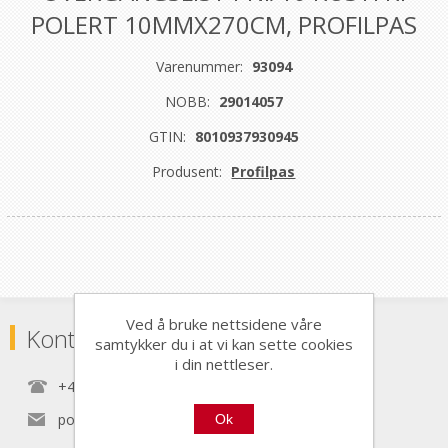
POLERT 10MMX270CM, PROFILPAS
Varenummer:
93094
NOBB:
29014057
GTIN:
8010937930945
Produsent:
Profilpas
Ved å bruke nettsidene våre
Kontaktinformasjon
samtykker du i at vi kan sette cookies
i din nettleser.
+47 22 30 40 70
post@nordictools.no
Ok