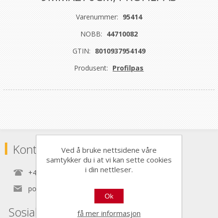
Varenummer:
95414
NOBB:
44710082
GTIN:
8010937954149
Produsent:
Profilpas
Kontaktinformasjon
Ved å bruke nettsidene våre
samtykker du i at vi kan sette cookies
i din nettleser.
+47 22 30 40 70
post@nordictools.no
Ok
Sosiale medier
få mer informasjon