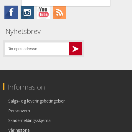
Nyhetsbrev
Informasjon
Salgs- og leveringsbetingelser
Personvern
Skademeldingsskjema
Vår historie