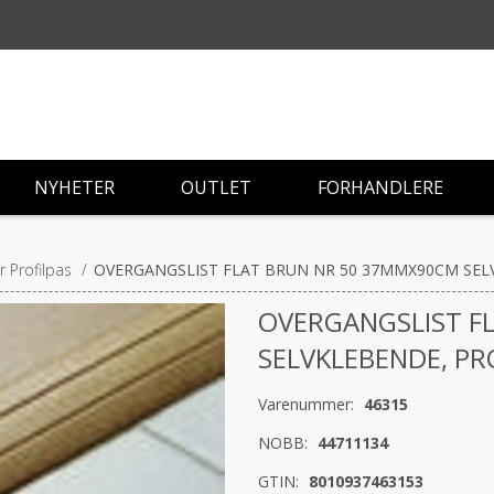
NYHETER
OUTLET
FORHANDLERE
r Profilpas
/
OVERGANGSLIST FLAT BRUN NR 50 37MMX90CM SEL
OVERGANGSLIST F
SELVKLEBENDE, PR
Varenummer:
46315
NOBB:
44711134
GTIN:
8010937463153