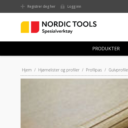
Registrer deg her
Logg inn
PRODUKTER
Hjem
/
Hjørnelister og profiler
/
Profilpas
/
Gulvprofile