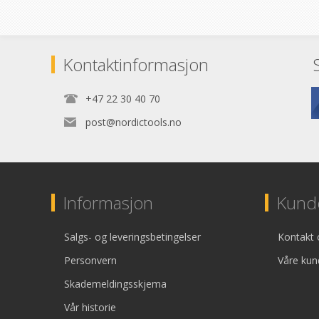
Kontaktinformasjon
+47 22 30 40 70
post@nordictools.no
Informasjon
Kunde
Salgs- og leveringsbetingelser
Kontakt 
Personvern
Våre kun
Skademeldingsskjema
Vår historie