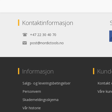
Kontaktinformasjon
+47 22 30 40 70
post@nordictools.no
Informasjon
Kunde
Salgs- og leveringsbetingelser
Kontakt 
Personvern
Våre kun
Skademeldingsskjema
Vår historie