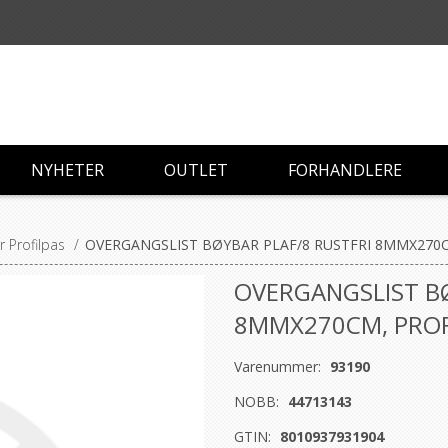
NYHETER
OUTLET
FORHANDLERE
r Profilpas
/
OVERGANGSLIST BØYBAR PLAF/8 RUSTFRI 8MMX270C
OVERGANGSLIST BØ
8MMX270CM, PROF
Varenummer:
93190
NOBB:
44713143
GTIN:
8010937931904