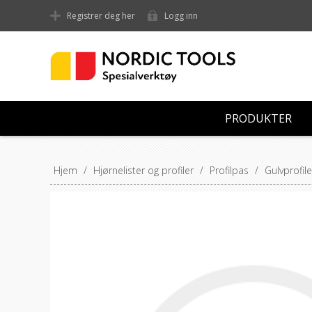
Registrer deg her
Logg inn
PRODUKTER
Hjem
/
Hjørnelister og profiler
/
Profilpas
/
Gulvprofile