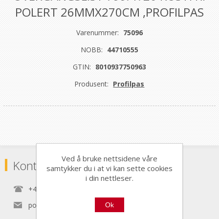
POLERT 26MMX270CM ,PROFILPAS
Varenummer:
75096
NOBB:
44710555
GTIN:
8010937750963
Produsent:
Profilpas
Ved å bruke nettsidene våre
Kontaktinformasjon
samtykker du i at vi kan sette cookies
i din nettleser.
+47 22 30 40 70
post@nordictools.no
Ok