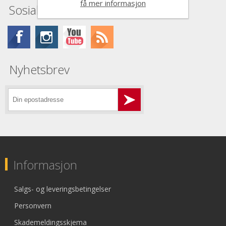
få mer informasjon
Sosiale medier
Nyhetsbrev
Informasjon
Salgs- og leveringsbetingelser
Personvern
Skademeldingsskjema