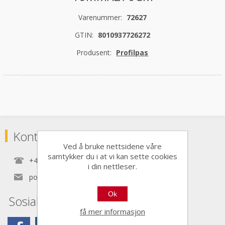
Varenummer:
72627
GTIN:
8010937726272
Produsent:
Profilpas
Kontaktinformasjon
Ved å bruke nettsidene våre
samtykker du i at vi kan sette cookies
+47 22 30 40 70
i din nettleser.
post@nordictools.no
Ok
Sosiale medier
få mer informasjon