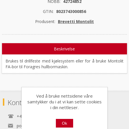
NOBB:
42724852
GTIN:
8023743000856
Produsent:
Brevetti Montolit
Beskrivelse
Brukes til drillfeste med kjølesystem eller for å bruke Montolit
FA-bor til Foragres hullbormaskin.
Ved å bruke nettsidene våre
Kontaktinformasjon
samtykker du i at vi kan sette cookies
i din nettleser.
+47 22 30 40 70
Ok
post@nordictools.no