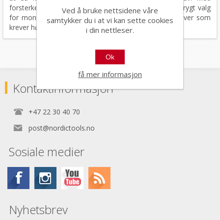
forsterket tommel for ekstra slitestyrke er C‑9130 et trygt valg
Ved å bruke nettsidene våre
for montering, elektronikk, finarbeid og andre oppgaver som
samtykker du i at vi kan sette cookies
krever høy nøyaktighet.
i din nettleser.
Ok
få mer informasjon
Kontaktinformasjon
+47 22 30 40 70
post@nordictools.no
Sosiale medier
Nyhetsbrev