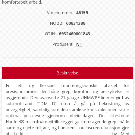
komfortabelt arbeid.
Varenummer:
46159
NOBB:
60831388
GTIN:
6932460001843
Produsent:
NT
Beskrivelse
En lett og fleksibel monteringshanske utviklet for
presisjonsarbeid der både grep, komfort og beskyttelse er
avgjørende. Den avanserte 21‑gauge UHMWPE‑lineren gir høy
kuttmotstand (TDM D) uten å gå på bekostning av
bevegelighet, samtidig som den sømløse konstruksjonen sikrer
optimal pusteevne gjennom arbeidsdagen. Det slitesterke
Hanfeel® microfoam‑nitrilbelegget gir fremragende grep i både
tørre og oljete miljøer, og hanskens touchscreen‑funksjon gjør
at du kan bruke digitale enheter uten å ta den av. Med