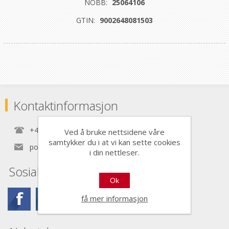
NOBB:
25064106
GTIN:
9002648081503
Kontaktinformasjon
+47 22 30 40 70
Ved å bruke nettsidene våre
samtykker du i at vi kan sette cookies
post@nordictools.no
i din nettleser.
Sosiale medier
Ok
få mer informasjon