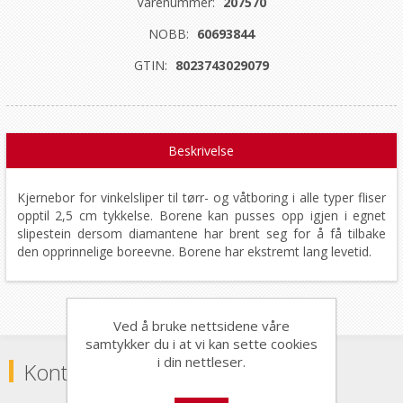
Varenummer:
207570
NOBB:
60693844
GTIN:
8023743029079
Beskrivelse
Kjernebor for vinkelsliper til tørr- og våtboring i alle typer fliser
opptil 2,5 cm tykkelse. Borene kan pusses opp igjen i egnet
slipestein dersom diamantene har brent seg for å få tilbake
den opprinnelige boreevne. Borene har ekstremt lang levetid.
Ved å bruke nettsidene våre
samtykker du i at vi kan sette cookies
i din nettleser.
Kontaktinformasjon