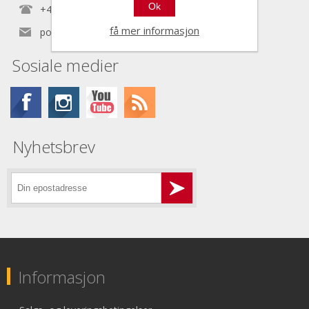
Ok
+47 22 30 40 70
få mer informasjon
post@nordictools.no
Sosiale medier
Nyhetsbrev
Informasjon