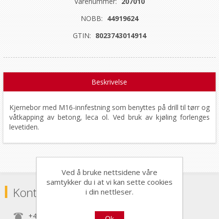
Varenummer:
207010
NOBB:
44919624
GTIN:
8023743014914
Beskrivelse
Kjernebor med M16-innfestning som benyttes på drill til tørr og
våtkapping av betong, leca ol. Ved bruk av kjøling forlenges
levetiden.
Ved å bruke nettsidene våre
samtykker du i at vi kan sette cookies
Kontaktinformasjon
i din nettleser.
+47 22 30 40 70
Ok