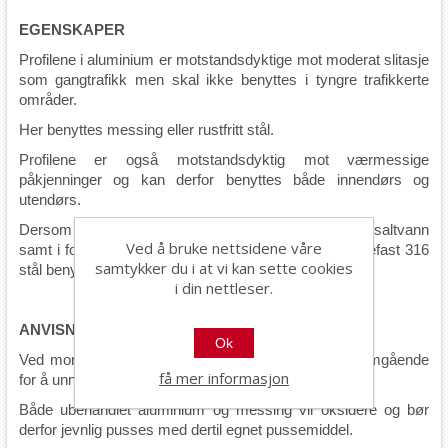
EGENSKAPER
Profilene i aluminium er motstandsdyktige mot moderat slitasje
som gangtrafikk men skal ikke benyttes i tyngre trafikkerte
områder.
Her benyttes messing eller rustfritt stål.
Profilene er også motstandsdyktig mot værmessige
påkjenninger og kan derfor benyttes både innendørs og
utendørs.
Dersom profiler skal benyttes utendørs i nærheten av saltvann
Ved å bruke nettsidene våre
samt i forbindelse med klorvann må kun profiler i syrefast 316
samtykker du i at vi kan sette cookies
stål benyttes.
i din nettleser.
ANVISNINGER FOR DRIFT OG VEDLIKEHOLD
Ok
Ved montering bør eventuelt søl fra flislim fjernes omgående
få mer informasjon
for å unngå flekker.
Både ubehandlet aluminium og messing vil oksidere og bør
derfor jevnlig pusses med dertil egnet pussemiddel.