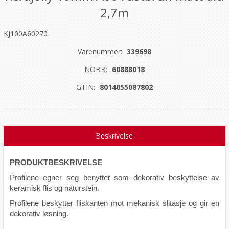
2,7m
KJ100A60270
Varenummer:
339698
NOBB:
60888018
GTIN:
8014055087802
Beskrivelse
PRODUKTBESKRIVELSE
Profilene egner seg benyttet som dekorativ beskyttelse av
keramisk flis og naturstein.
Profilene beskytter fliskanten mot mekanisk slitasje og gir en
dekorativ løsning.