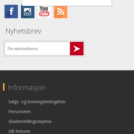
Nyhetsbrev
Informasjon
Salgs- og leveringsbetingelser
Personvern
Skademeldingsskjema
Vår historie