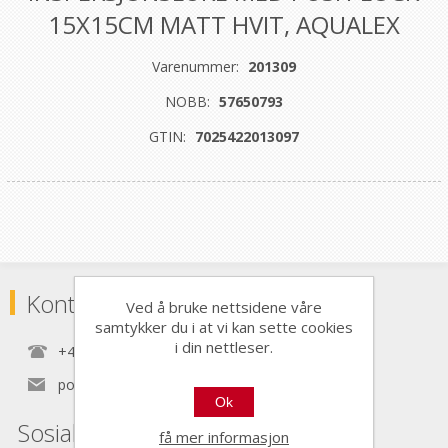
15X15CM MATT HVIT, AQUALEX
Varenummer:
201309
NOBB:
57650793
GTIN:
7025422013097
Kontaktinformasjon
Ved å bruke nettsidene våre
samtykker du i at vi kan sette cookies
i din nettleser.
+47 22 30 40 70
post@nordictools.no
Ok
Sosiale medier
få mer informasjon