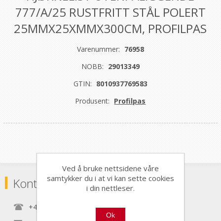
777/A/25 RUSTFRITT STÅL POLERT
25MMX25XMMX300CM, PROFILPAS
Varenummer:
76958
NOBB:
29013349
GTIN:
8010937769583
Produsent:
Profilpas
Ved å bruke nettsidene våre
samtykker du i at vi kan sette cookies
Kontaktinformasjon
i din nettleser.
+47 22 30 40 70
Ok