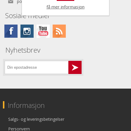
post@nordictools.no
få mer informasjon
Sosiale medier
Nyhetsbrev
Informasjon
Salgs- og leveringsbetingelser
Personvern