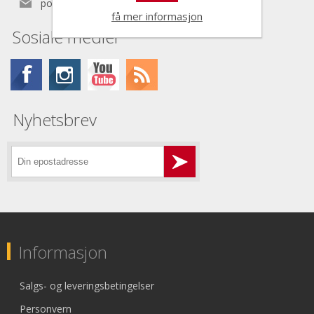
post@nordictools.no
få mer informasjon
Sosiale medier
Nyhetsbrev
Informasjon
Salgs- og leveringsbetingelser
Personvern