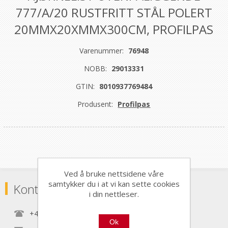
777/A/20 RUSTFRITT STÅL POLERT
20MMX20XMMX300CM, PROFILPAS
Varenummer:
76948
NOBB:
29013331
GTIN:
8010937769484
Produsent:
Profilpas
Ved å bruke nettsidene våre
samtykker du i at vi kan sette cookies
Kontaktinformasjon
i din nettleser.
+47 22 30 40 70
Ok