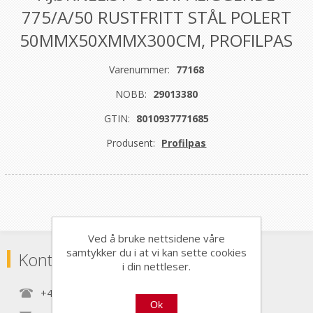
775/A/50 RUSTFRITT STÅL POLERT
50MMX50XMMX300CM, PROFILPAS
Varenummer:
77168
NOBB:
29013380
GTIN:
8010937771685
Produsent:
Profilpas
Ved å bruke nettsidene våre
samtykker du i at vi kan sette cookies
Kontaktinformasjon
i din nettleser.
+47 22 30 40 70
Ok