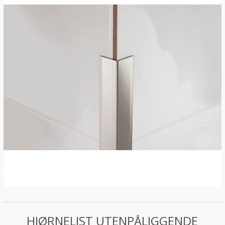
HJØRNELIST UTENPÅLIGGENDE