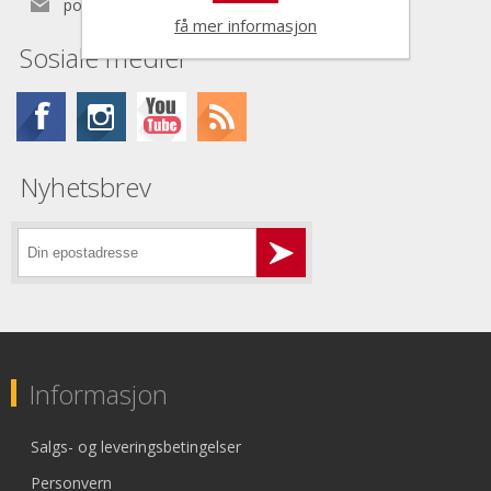
post@nordictools.no
få mer informasjon
Sosiale medier
Nyhetsbrev
Informasjon
Salgs- og leveringsbetingelser
Personvern