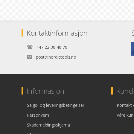
Kontaktinformasjon
+47 22 30 40 70
post@nordictools.no
Informasjon
Kunde
Salgs- og leveringsbetingelser
Kontakt 
Personvern
Våre kun
Skademeldingsskjema