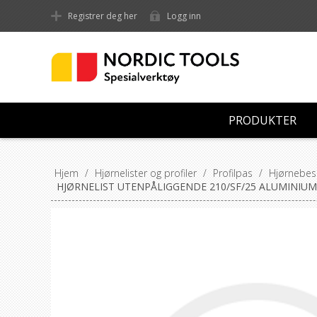
Registrer deg her
Logg inn
PRODUKTER
Hjem
/
Hjørnelister og profiler
/
Profilpas
/
Hjørnebesk
HJØRNELIST UTENPÅLIGGENDE 210/SF/25 ALUMINIUM