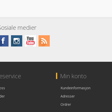
Sosiale medier
service
Min konto
oss
Kundeinformasjon
der
Adresser
Ordrer