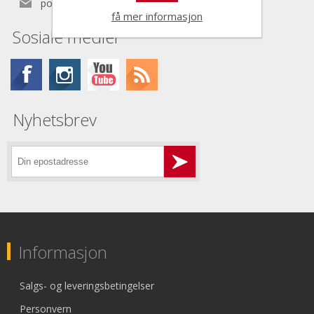
post@nordictools.no
få mer informasjon
Sosiale medier
Nyhetsbrev
Informasjon
Salgs- og leveringsbetingelser
Personvern