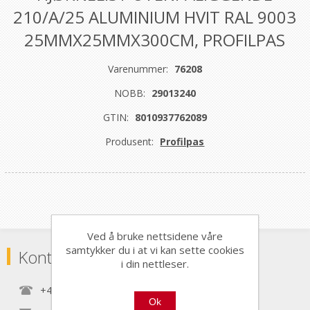
210/A/25 ALUMINIUM HVIT RAL 9003
25MMX25MMX300CM, PROFILPAS
Varenummer:
76208
NOBB:
29013240
GTIN:
8010937762089
Produsent:
Profilpas
Ved å bruke nettsidene våre
samtykker du i at vi kan sette cookies
Kontaktinformasjon
i din nettleser.
+47 22 30 40 70
Ok