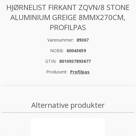
HJØRNELIST FIRKANT ZQVN/8 STONE
ALUMINIUM GREIGE 8MMX270CM,
PROFILPAS
Varenummer:
89367
NOBB:
60043659
GTIN:
8010937893677
Produsent:
Profilpas
Alternative produkter