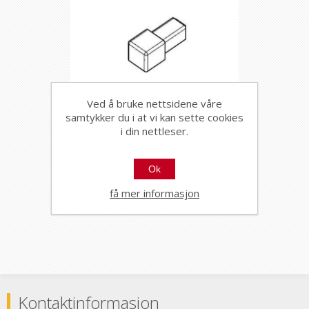
Ved å bruke nettsidene våre
samtykker du i at vi kan sette cookies
i din nettleser.
2/3 VEIS HJØRNE FIRKANT
ZQVN/8/EI STONE
ALUMINIUM GREIGE 8MM,
89387
Ok
PROFILPAS
få mer informasjon
Kontaktinformasjon