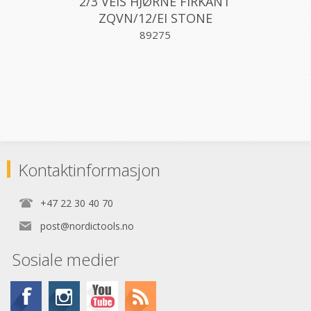
2/3 VEIS HJØRNE FIRKANT
ZQVN/12/EI STONE
ALUMINIUM STONE
89275
12,5MM, PROFILPAS
Kontaktinformasjon
+47 22 30 40 70
post@nordictools.no
Sosiale medier