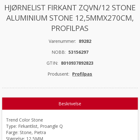
HJØRNELIST FIRKANT ZQVN/12 STONE
ALUMINIUM STONE 12,5MMX270CM,
PROFILPAS
Varenummer:
89282
NOBB:
53156297
GTIN:
8010937892823
Produsent:
Profilpas
Beskrivelse
Trend Color Stone
Type: Firkantlist, Proangle Q
Farge: Stone, Pietra
Størrelse: 12,5MM