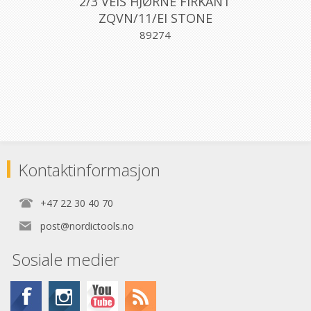
2/3 VEIS HJØRNE FIRKANT
ZQVN/11/EI STONE
ALUMINIUM STONE 11MM,
89274
PROFILPAS
Kontaktinformasjon
+47 22 30 40 70
post@nordictools.no
Sosiale medier