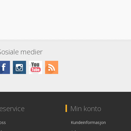
Sosiale medier
service
Min konto
oss
Kundeinformasjon