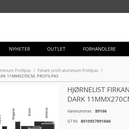
NYHETER
OUTLET
FORHANDLERE
luminium Profilpas
/
Firkant profil aluminium Profilpas
/
ARK 11MMX270CM, PROFILPAS
HJØRNELIST FIRKA
DARK 11MMX270CM
Varenummer:
89166
GTIN:
8010937891666