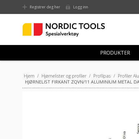
Registrer deg her
Logg inn
PRODUKTER
Hjem
/
Hjørnelister og profiler
/
Profilpas
/
Profiler A
HJØRNELIST FIRKANT ZQVN/11 ALUMINIUM METAL D