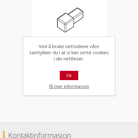
Ved å bruke nettsidene våre
samtykker du i at vi kan sette cookies
i din nettleser.
2/3 VEIS HJØRNE FIRKANT
ZQVN/10/EI STONE
ALUMINIUM WHITE ST
89340
Ok
10MM, PROFILPAS
få mer informasjon
Kontaktinformasjon