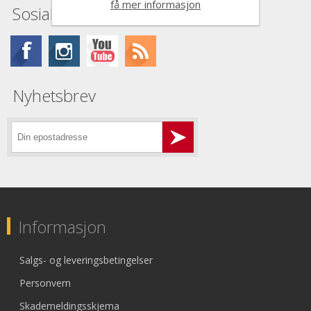
få mer informasjon
Sosiale medier
Nyhetsbrev
Informasjon
Salgs- og leveringsbetingelser
Personvern
Skademeldingsskjema