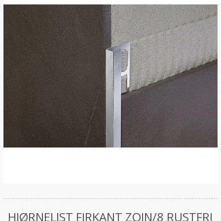
HJØRNELIST FIRKANT ZQIN/8 RUSTFRI