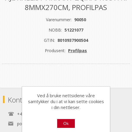
8MMX270CM, PROFILPAS
Varenummer:
90050
NOBB:
51221077
GTIN:
8010937900504
Produsent:
Profilpas
Ved å bruke nettsidene våre
Kontaktinformasjon
samtykker du i at vi kan sette cookies
i din nettleser.
+47 22 30 40 70
post@nordictools.no
Ok