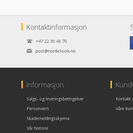
Kontaktinformasjon
+47 22 30 40 70
post@nordictools.no
Informasjon
Kunde
Salgs- og leveringsbetingelser
Kontakt 
Personvern
Våre kun
Skademeldingsskjema
Vår historie