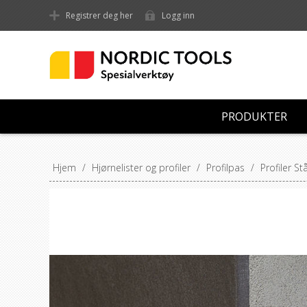
Registrer deg her
Logg inn
PRODUKTER
Hjem
/
Hjørnelister og profiler
/
Profilpas
/
Profiler St