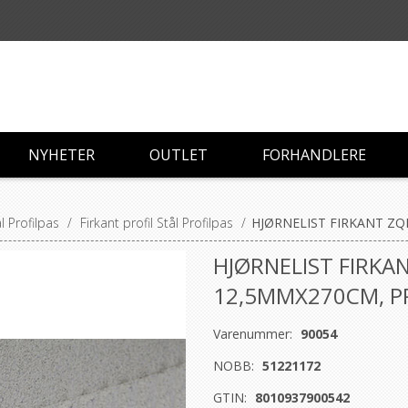
NYHETER
OUTLET
FORHANDLERE
ål Profilpas
/
Firkant profil Stål Profilpas
/
HJØRNELIST FIRKANT ZQ
HJØRNELIST FIRKA
12,5MMX270CM, P
Varenummer:
90054
NOBB:
51221172
GTIN:
8010937900542