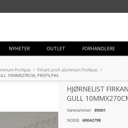
NYHETER
OUTLET
FORHANDLERE
luminium Profilpas
/
Firkant profil aluminium Profilpas
/
GULL 10MMX270CM, PROFILPAS
HJØRNELIST FIRKA
GULL 10MMX270CM
Varenummer:
89001
NOBB:
60042798