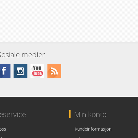
Sosiale medier
service
Min konto
oss
Kundeinformasjon