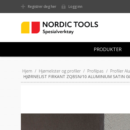
Registrer deg her
Logg inn
PRODUKTER
Hjem
/
Hjørnelister og profiler
/
Profilpas
/
Profiler A
HJØRNELIST FIRKANT ZQBSN/10 ALUMINIUM SATIN 