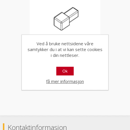
Ved å bruke nettsidene våre
samtykker du i at vi kan sette cookies
i din nettleser.
2/3 VEIS HJØRNE FIRKANT
ZQAGN/12/EI ALUMINIUM
SCRATCHED 12,5MM,
89075
Ok
PROFILPAS
få mer informasjon
Kontaktinformasjon