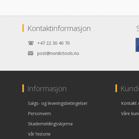
Kontaktinformasjon
+47 22 30 40 70
post@nordictools.no
Informasjon
Kunde
Salgs- og leveringsbetingelser
Kontakt 
Personvern
Våre kun
Skademeldingsskjema
Vår historie