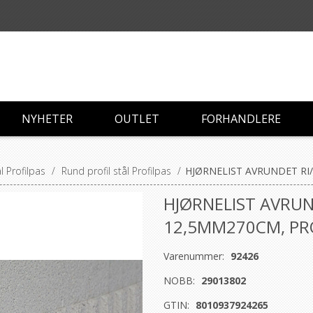
NYHETER
OUTLET
FORHANDLERE
ål Profilpas
/
Rund profil stål Profilpas
/
HJØRNELIST AVRUNDET RI
HJØRNELIST AVRUN
12,5MM270CM, PR
Varenummer:
92426
NOBB:
29013802
GTIN:
8010937924265