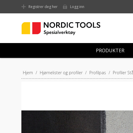
Registrer deg her
Logg inn
PRODUKTER
Hjem
/
Hjørnelister og profiler
/
Profilpas
/
Profiler St