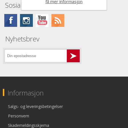
få mer informasjon
Sosiale medier
Nyhetsbrev
Informasjon
Salgs- og leveringsbetingelser
Personvern
Skademeldingsskjema