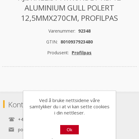
ALUMINIUM GULL POLERT
12,5MMX270CM, PROFILPAS
Varenummer:
92348
GTIN:
8010937923480
Produsent:
Profilpas
Ved å bruke nettsidene våre
Kontaktinformasjon
samtykker du i at vi kan sette cookies
i din nettleser.
+47 22 30 40 70
post@nordictools.no
Ok