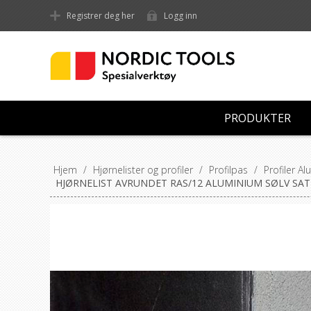
Registrer deg her
Logg inn
PRODUKTER
Hjem
/
Hjørnelister og profiler
/
Profilpas
/
Profiler A
HJØRNELIST AVRUNDET RAS/12 ALUMINIUM SØLV SAT