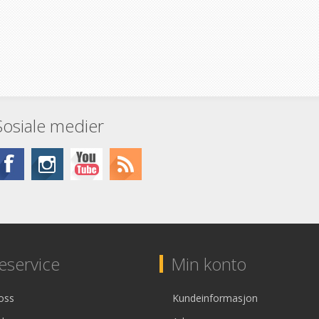
Sosiale medier
service
Min konto
oss
Kundeinformasjon