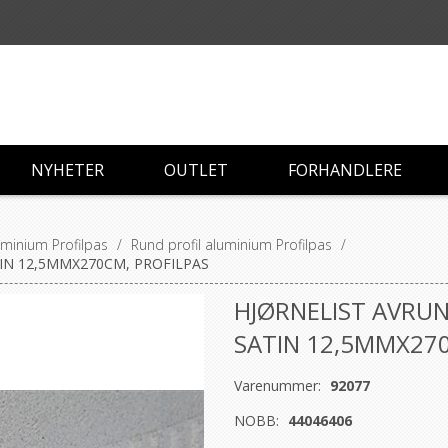
NYHETER
OUTLET
FORHANDLERE
luminium Profilpas
/
Rund profil aluminium Profilpas
/
IN 12,5MMX270CM, PROFILPAS
HJØRNELIST AVRUN
SATIN 12,5MMX270
Varenummer:
92077
NOBB:
44046406