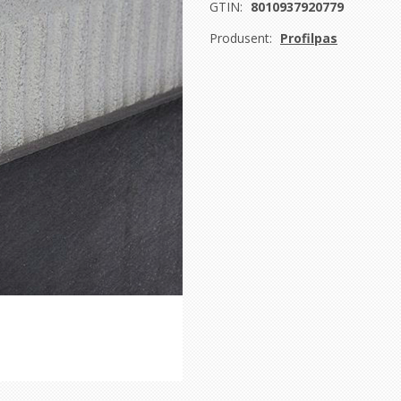
GTIN:
8010937920779
Produsent:
Profilpas