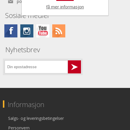
post@nordictools.no
få mer informasjon
Sosiale medier
Nyhetsbrev
Informasjon
Salgs- og leveringsbetingelser
Personvern