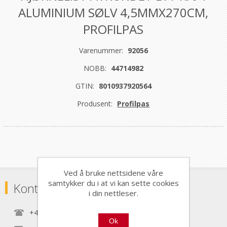
ALUMINIUM SØLV 4,5MMX270CM,
PROFILPAS
Varenummer:
92056
NOBB:
44714982
GTIN:
8010937920564
Produsent:
Profilpas
Ved å bruke nettsidene våre
samtykker du i at vi kan sette cookies
Kontaktinformasjon
i din nettleser.
+47 22 30 40 70
Ok