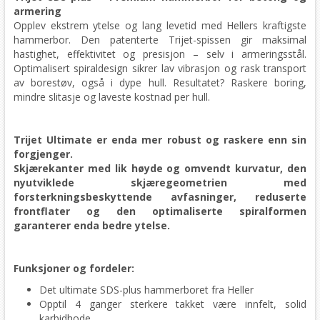
armering
Opplev ekstrem ytelse og lang levetid med Hellers kraftigste
hammerbor. Den patenterte Trijet-spissen gir maksimal
hastighet, effektivitet og presisjon – selv i armeringsstål.
Optimalisert spiraldesign sikrer lav vibrasjon og rask transport
av borestøv, også i dype hull. Resultatet? Raskere boring,
mindre slitasje og laveste kostnad per hull.
Trijet Ultimate er enda mer robust og raskere enn sin
forgjenger.
Skjærekanter med lik høyde og omvendt kurvatur, den
nyutviklede skjæregeometrien med
forsterkningsbeskyttende avfasninger, reduserte
frontflater og den optimaliserte spiralformen
garanterer enda bedre ytelse.
Funksjoner og fordeler:
Det ultimate SDS-plus hammerboret fra Heller
Opptil 4 ganger sterkere takket være innfelt, solid
karbidhode