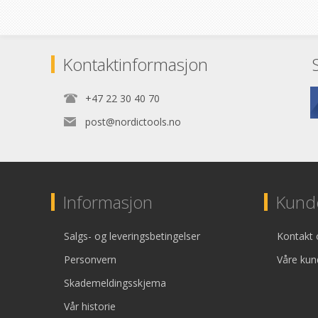
Kontaktinformasjon
+47 22 30 40 70
post@nordictools.no
Informasjon
Kunde
Salgs- og leveringsbetingelser
Kontakt 
Personvern
Våre kun
Skademeldingsskjema
Vår historie