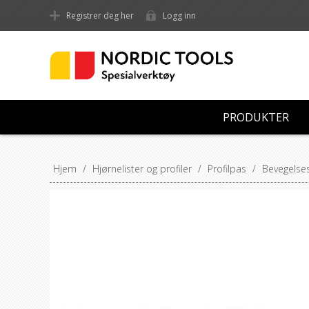
Registrer deg her
Logg inn
PRODUKTER
Hjem
/
Hjørnelister og profiler
/
Profilpas
/
Bevegelses