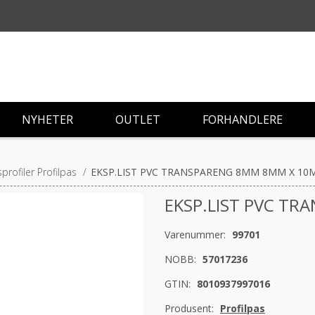
NYHETER
OUTLET
FORHANDLERE
profiler Profilpas
/
EKSP.LIST PVC TRANSPARENG 8MM 8MM X 1
EKSP.LIST PVC T
Varenummer:
99701
NOBB:
57017236
GTIN:
8010937997016
Produsent:
Profilpas